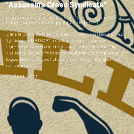
"Assassin's Creed Syndicate"
Communication web avant la sortie, en 2015,
du jeu vidéo développé par UBISOFT
Dans le cadre de la sortie du jeu vidéo « Assassin’s Creed
Syndicate », UBISOFT a confié le soin à l’agence
Immersive Garden de créer une interface internet du
XVIIIème. J’ai rejoint l’équipe, en freelance, pour créer les
logos des boutiques fictives présentes sur les sites web
de l’interface.
Voici ces logos